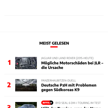
MEIST GELESEN
JAGUAR UND LAND ROVER (2015–HEUTE)
1
Mögliche Motorschäden bei JLR –
die Ursache
PANZERHAUBITZEN-DUELL
2
Deutsche PzH mit Problemen
gegen Südkoreas K9
BYD SEAL 6 DM-I TOURING IM TEST
3