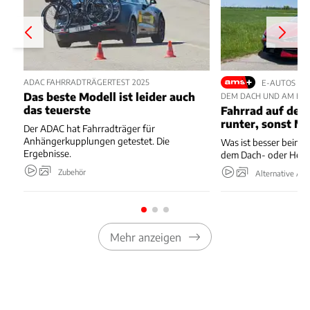
ADAC FAHRRADTRÄGERTEST 2025
E-AUTOS UN
Das beste Modell ist leider auch
DEM DACH UND AM HE
das teuerste
Fahrrad auf de
runter, sonst M
Der ADAC hat Fahrradträger für
Anhängerkupplungen getestet. Die
Was ist besser beim 
Ergebnisse.
dem Dach- oder Heck
Zubehör
Alternative Ant
Mehr anzeigen