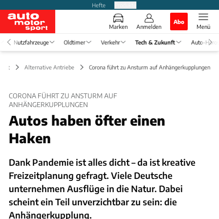
Hefte
Produkte
Abo
Marken
Anmelden
Menü
Nutzfahrzeuge
Oldtimer
Verkehr
Tech & Zukunft
Auto-Horo
unft
Alternative Antriebe
Corona führt zu Ansturm auf Anhängerkupplungen
CORONA FÜHRT ZU ANSTURM AUF
ANHÄNGERKUPPLUNGEN
Autos haben öfter einen
Haken
Dank Pandemie ist alles dicht – da ist kreative
Freizeitplanung gefragt. Viele Deutsche
unternehmen Ausflüge in die Natur. Dabei
scheint ein Teil unverzichtbar zu sein: die
Anhängerkupplung.