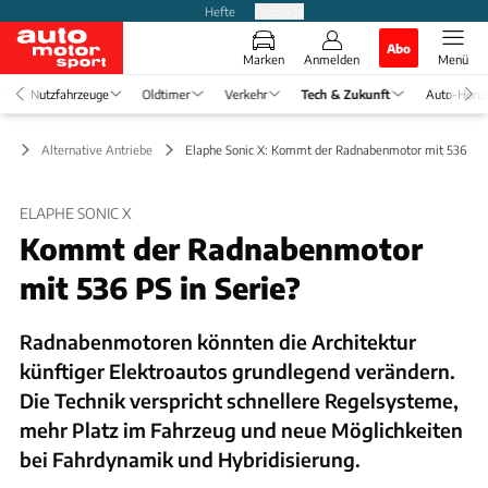
Hefte
Produkte
Abo
Marken
Anmelden
Menü
Nutzfahrzeuge
Oldtimer
Verkehr
Tech & Zukunft
Auto-Horo
ft
Alternative Antriebe
Elaphe Sonic X: Kommt der Radnabenmotor mit 536 PS i
ELAPHE SONIC X
Kommt der Radnabenmotor
mit 536 PS in Serie?
Radnabenmotoren könnten die Architektur
künftiger Elektroautos grundlegend verändern.
Die Technik verspricht schnellere Regelsysteme,
mehr Platz im Fahrzeug und neue Möglichkeiten
bei Fahrdynamik und Hybridisierung.