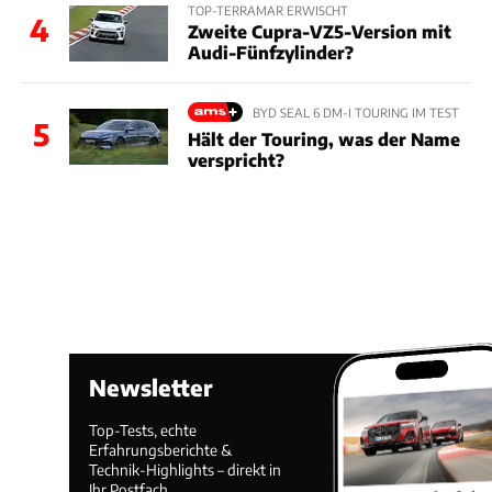
TOP-TERRAMAR ERWISCHT
4
Zweite Cupra-VZ5-Version mit
Audi-Fünfzylinder?
BYD SEAL 6 DM-I TOURING IM TEST
5
Hält der Touring, was der Name
verspricht?
Newsletter
Top-Tests, echte
Erfahrungsberichte &
Technik-Highlights – direkt in
Ihr Postfach.