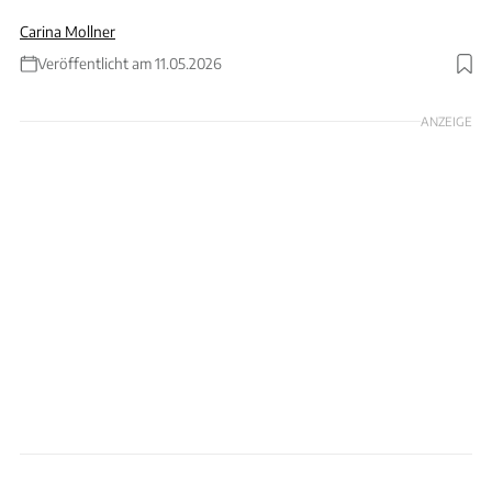
Carina Mollner
Veröffentlicht am 11.05.2026
Foto: Christopher R Vasquez/Elaphe Propulsion Technologies
ANZEIGE