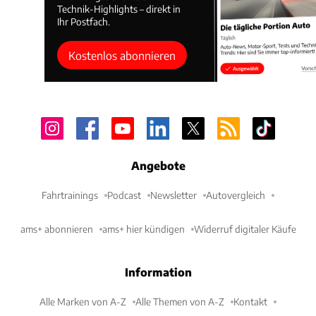
Technik-Highlights – direkt in
Ihr Postfach.
Kostenlos abonnieren
Angebote
Fahrtrainings
Podcast
Newsletter
Autovergleich
ams+ abonnieren
ams+ hier kündigen
Widerruf digitaler Käufe
Information
Alle Marken von A-Z
Alle Themen von A-Z
Kontakt