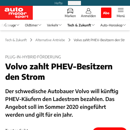
Hefte
Produkte
Abo
Marken
Anmelden
Menü
zfahrzeuge
Oldtimer
Verkehr
Tech & Zukunft
Auto-Horoskop
Tech & Zukunft
Alternative Antriebe
Volvo zahlt PHEV-Besitzern den Strom
PLUG-IN-HYBRID FÖRDERUNG
Volvo zahlt PHEV-Besitzern
den Strom
Der schwedische Autobauer Volvo will künftig
PHEV-Käufern den Ladestrom bezahlen. Das
Angebot soll im Sommer 2020 eingeführt
werden und gilt für ein Jahr.