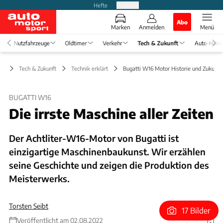
Hefte
Produkte
Abo
Marken
Anmelden
Menü
Nutzfahrzeuge
Oldtimer
Verkehr
Tech & Zukunft
Auto-Horo
Tech & Zukunft
Technik erklärt
Bugatti W16 Motor Historie und Zukunft
BUGATTI W16
Die irrste Maschine aller Zeiten
Der Achtliter-W16-Motor von Bugatti ist
einzigartige Maschinenbaukunst. Wir erzählen
seine Geschichte und zeigen die Produktion des
Meisterwerks.
Torsten Seibt
17 Bilder
Veröffentlicht am 02.08.2022