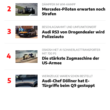
DÄMPFER IM WM-KAMPF
2
Mercedes-Piloten erwarten noch
Strafen
BESCHLAGNAHMT UND UMFUNKTIONIERT
3
Audi RS3 von Drogendealer wird
Polizeiauto
OSKOSH HET A1 SCHWERLASTTRANSPORTER
MIT 700 PS
4
Die stärkste Zugmaschine der
US-Armee
WERKZEUGE WAREN SCHON BESTELLT
5
Audi-Chef Döllner hat E-
Türgriffe beim Q9 gestoppt