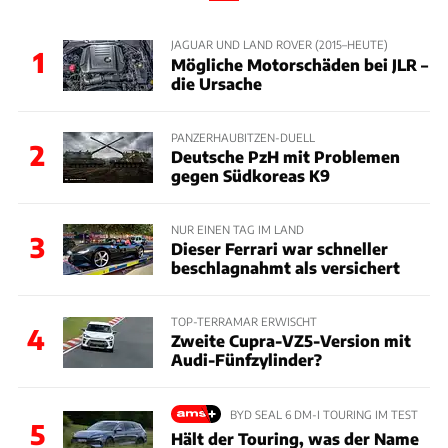
JAGUAR UND LAND ROVER (2015–HEUTE)
1
Mögliche Motorschäden bei JLR –
die Ursache
PANZERHAUBITZEN-DUELL
2
Deutsche PzH mit Problemen
gegen Südkoreas K9
NUR EINEN TAG IM LAND
3
Dieser Ferrari war schneller
beschlagnahmt als versichert
TOP-TERRAMAR ERWISCHT
4
Zweite Cupra-VZ5-Version mit
Audi-Fünfzylinder?
BYD SEAL 6 DM-I TOURING IM TEST
5
Hält der Touring, was der Name