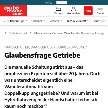
Hefte
Produkte
Abo
Marken
Anmelden
Menü
Nutzfahrzeuge
Oldtimer
Verkehr
Tech & Zukunft
Auto-Horo
ft
Technik erklärt
Glaubensfrage Getriebe: Wandler oder Doppelkupplungsgetri
HANDSCHALTER, WANDLER ODER DOPPELKUPPLUNG?
Glaubensfrage Getriebe
Die manuelle Schaltung stirbt aus – das
prophezeien Experten seit über 20 Jahren. Doch
was unterscheidet eigentlich eine
Wandlerautomatik vom
Doppelkupplungsgetriebe? Und warum ist bei
Hybridfahrzeugen der Handschalter technisch
kaum noch machbar?