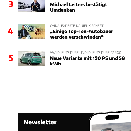
3
Michael Leiters bestätigt
Umdenken
CHINA-EXPERTE DANIEL KIRCHERT
4
„Einige Top-Ten-Autobauer
werden verschwinden“
VW ID. BUZZ PURE UND ID. BUZZ PURE CARGO
5
Neue Variante mit 190 PS und 58
kWh
Newsletter