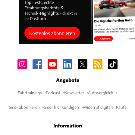
Top-Tests, echte
Erfahrungsberichte &
Technik-Highlights – direkt in
Ihr Postfach.
Kostenlos abonnieren
Angebote
Fahrtrainings
Podcast
Newsletter
Autovergleich
ams+ abonnieren
ams+ hier kündigen
Widerruf digitaler Käufe
Information