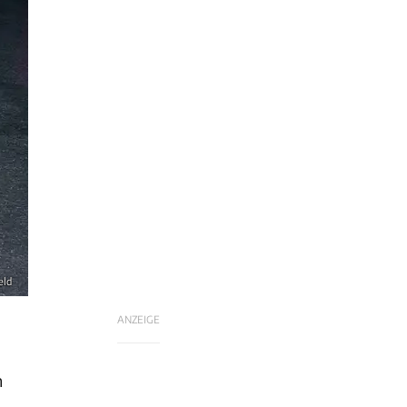
eld
ANZEIGE
n