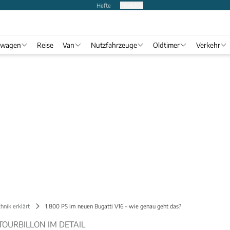
Hefte
Produkte
twagen
Reise
Van
Nutzfahrzeuge
Oldtimer
Verkehr
hnik erklärt
1.800 PS im neuen Bugatti V16 – wie genau geht das?
OURBILLON IM DETAIL