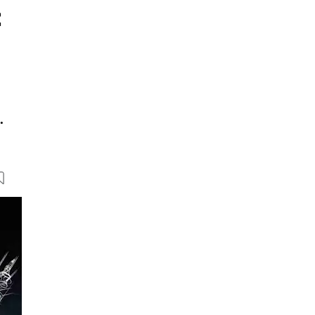
t
.
38 Bilder