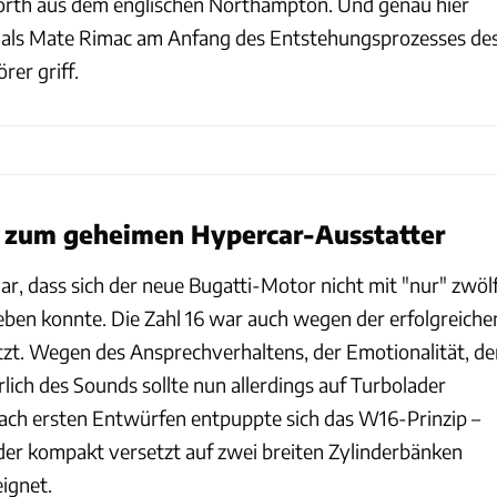
th aus dem englischen Northampton. Und genau hier
n, als Mate Rimac am Anfang des Entstehungsprozesses de
er griff.
 zum geheimen Hypercar-Ausstatter
r, dass sich der neue Bugatti-Motor nicht mit "nur" zwöl
eben konnte. Die Zahl 16 war auch wegen der erfolgreiche
tzt. Wegen des Ansprechverhaltens, der Emotionalität, de
ich des Sounds sollte nun allerdings auf Turbolader
ach ersten Entwürfen entpuppte sich das W16-Prinzip –
nder kompakt versetzt auf zwei breiten Zylinderbänken
eignet.