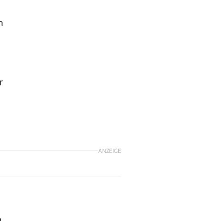
h
r
ANZEIGE
n