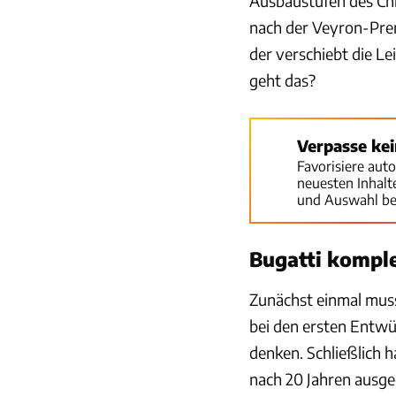
Ausbaustufen des Chir
nach der Veyron-Pre
der verschiebt die L
geht das?
Verpasse ke
Favorisiere aut
neuesten Inhal
und Auswahl be
Bugatti komple
Zunächst einmal muss
bei den ersten Entwü
denken. Schließlich
nach 20 Jahren ausge