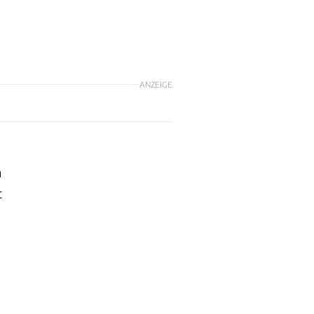
ANZEIGE
m
t