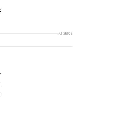
s
ANZEIGE
f
n
r