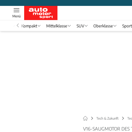
Menü
nwagen
Kompakt
Mittelklasse
SUV
Oberklasse
Spor
Tech & Zukunft
Tec
V16-SAUGMOTOR DES T