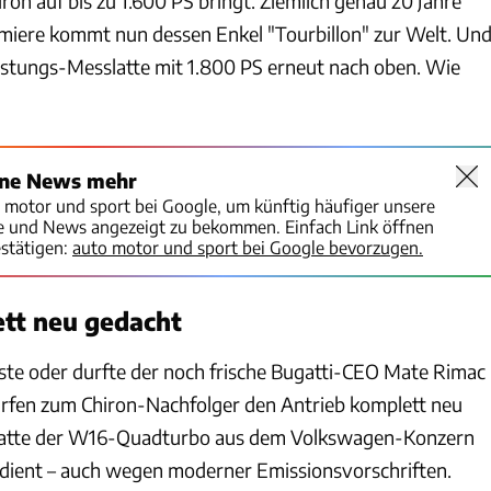
on auf bis zu 1.600 PS bringt. Ziemlich genau 20 Jahre
miere kommt nun dessen Enkel "Tourbillon" zur Welt. Un
eistungs-Messlatte mit 1.800 PS erneut nach oben. Wie
ine News mehr
o motor und sport bei Google, um künftig häufiger unsere
te und News angezeigt zu bekommen. Einfach Link öffnen
stätigen:
auto motor und sport bei Google bevorzugen.
tt neu gedacht
te oder durfte der noch frische Bugatti-CEO Mate Rimac
rfen zum Chiron-Nachfolger den Antrieb komplett neu
 hatte der W16-Quadturbo aus dem Volkswagen-Konzern
dient – auch wegen moderner Emissionsvorschriften.