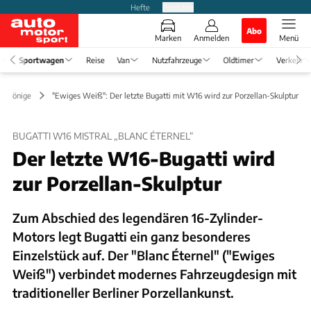
Hefte
Produkte
Abo
Marken
Anmelden
Menü
Sportwagen
Reise
Van
Nutzfahrzeuge
Oldtimer
Verkehr
Erlkönige
"Ewiges Weiß": Der letzte Bugatti mit W16 wird zur Porzellan-Skulptur
BUGATTI W16 MISTRAL „BLANC ÉTERNEL“
Der letzte W16-Bugatti wird
zur Porzellan-Skulptur
Zum Abschied des legendären 16-Zylinder-
Motors legt Bugatti ein ganz besonderes
Einzelstück auf. Der "Blanc Éternel" ("Ewiges
Weiß") verbindet modernes Fahrzeugdesign mit
traditioneller Berliner Porzellankunst.