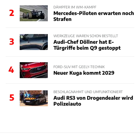
DÄMPFER IM WM-KAMPF
2
Mercedes-Piloten erwarten noch
Strafen
WERKZEUGE WAREN SCHON BESTELLT
3
Audi-Chef Döllner hat E-
Türgriffe beim Q9 gestoppt
4
FORD-SUV MIT GEELY-TECHNIK
Neuer Kuga kommt 2029
BESCHLAGNAHMT UND UMFUNKTIONIERT
5
Audi RS3 von Drogendealer wird
Polizeiauto