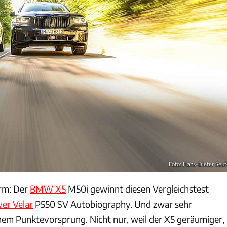
Foto: Hans-Dieter Seuf
arm: Der
BMW X5
M50i gewinnt diesen Vergleichstest
er Velar
P550 SV Autobiography. Und zwar sehr
hem Punktevorsprung. Nicht nur, weil der X5 geräumiger,