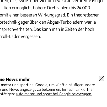
ren, die jeweils über vier um 160 Grad verdrehte Flügel
uktion ermöglicht höhere Drehzahlen (bis 24.000
mit einen besseren Wirkungsgrad. Ein theoretischer
sortechnik gegenüber den Abgas-Turboladern war ja
nsprechverhalten. Das kann man in Zeiten der hoch
croll-Lader vergessen.
ine News mehr
o motor und sport bei Google, um künftig häufiger unsere
te und News angezeigt zu bekommen. Einfach Link öffnen
stätigen:
auto motor und sport bei Google bevorzugen.