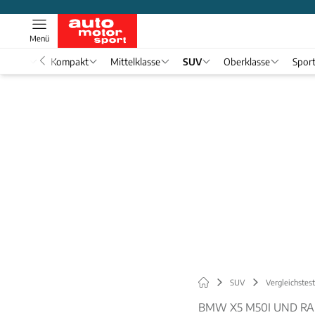
Menü
nwagen
Kompakt
Mittelklasse
SUV
Oberklasse
Spor
SUV
Vergleichstest
BMW X5 M50I UND RA