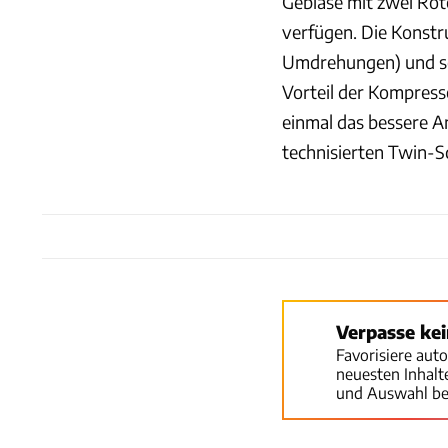
Gebläse mit zwei Roto
verfügen. Die Konstr
Umdrehungen) und so
Vorteil der Kompres
einmal das bessere A
technisierten Twin-S
Verpasse ke
Favorisiere aut
neuesten Inhal
und Auswahl be