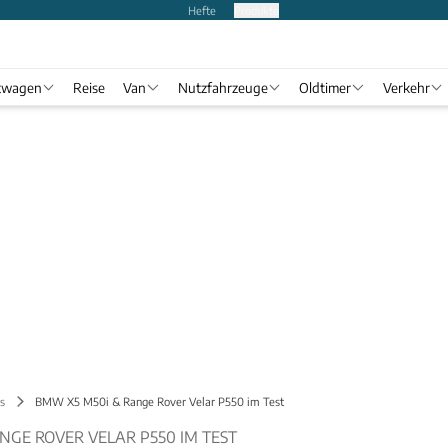
Hefte
Produkte
twagen
Reise
Van
Nutzfahrzeuge
Oldtimer
Verkehr
s
BMW X5 M50i & Range Rover Velar P550 im Test
NGE ROVER VELAR P550 IM TEST