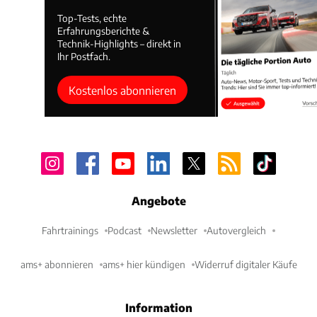
Top-Tests, echte
Erfahrungsberichte &
Technik-Highlights – direkt in
Ihr Postfach.
Kostenlos abonnieren
Angebote
Fahrtrainings
Podcast
Newsletter
Autovergleich
ams+ abonnieren
ams+ hier kündigen
Widerruf digitaler Käufe
Information