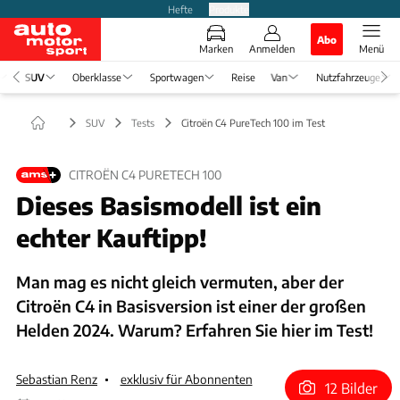
Hefte
Produkte
Abo
Marken
Anmelden
Menü
SUV
Oberklasse
Sportwagen
Reise
Van
Nutzfahrzeuge
SUV
Tests
Citroën C4 PureTech 100 im Test
CITROËN C4 PURETECH 100
Dieses Basismodell ist ein
echter Kauftipp!
Man mag es nicht gleich vermuten, aber der
Citroën C4 in Basisversion ist einer der großen
Helden 2024. Warum? Erfahren Sie hier im Test!
Sebastian Renz
exklusiv für Abonnenten
12 Bilder