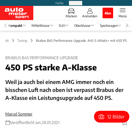
Hefte
Produkte
Abo
Marken
Anmelden
Menü
Kompakt
Mittelklasse
SUV
Oberklasse
Sportwagen
Rei
mpakt
Tuning
Brabus B45 Performance Upgrade: A45 S 4Matic+ mit 450 PS
BRABUS B45 PERFORMANCE UPGRADE
450 PS starke A-Klasse
Weil ja auch bei einem AMG immer noch ein
bisschen Luft nach oben ist verpasst Brabus der
A-Klasse ein Leistungsupgrade auf 450 PS.
Marcel Sommer
12 Bilder
Veröffentlicht am 28.01.2021
Foto: Brabus