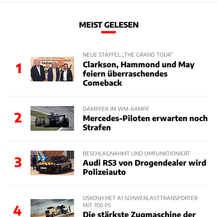
MEIST GELESEN
NEUE STAFFEL „THE GRAND TOUR“
Clarkson, Hammond und May
1
feiern überraschendes
Comeback
DÄMPFER IM WM-KAMPF
2
Mercedes-Piloten erwarten noch
Strafen
BESCHLAGNAHMT UND UMFUNKTIONIERT
3
Audi RS3 von Drogendealer wird
Polizeiauto
OSKOSH HET A1 SCHWERLASTTRANSPORTER
MIT 700 PS
4
Die stärkste Zugmaschine der