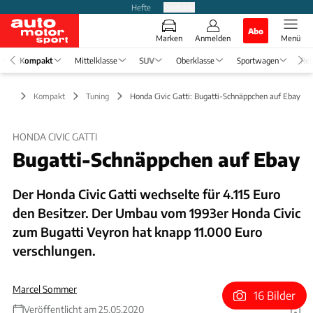
Hefte
Produkte
Abo
Marken
Anmelden
Menü
Kompakt
Mittelklasse
SUV
Oberklasse
Sportwagen
Rei
Kompakt
Tuning
Honda Civic Gatti: Bugatti-Schnäppchen auf Ebay
HONDA CIVIC GATTI
Bugatti-Schnäppchen auf Ebay
Der Honda Civic Gatti wechselte für 4.115 Euro
den Besitzer. Der Umbau vom 1993er Honda Civic
zum Bugatti Veyron hat knapp 11.000 Euro
verschlungen.
Marcel Sommer
16 Bilder
Veröffentlicht am 25.05.2020