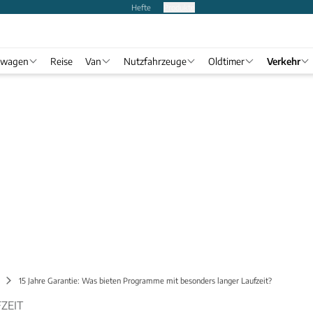
Hefte
Produkte
twagen
Reise
Van
Nutzfahrzeuge
Oldtimer
Verkehr
15 Jahre Garantie: Was bieten Programme mit besonders langer Laufzeit?
FZEIT