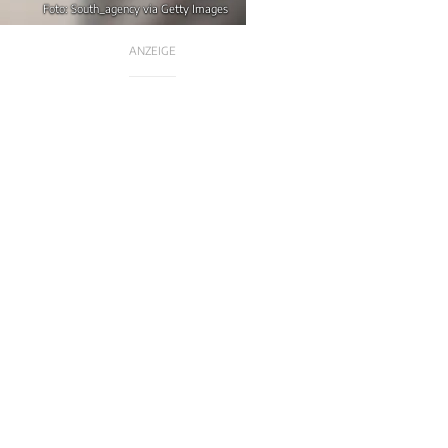
Foto: South_agency via Getty Images
ANZEIGE