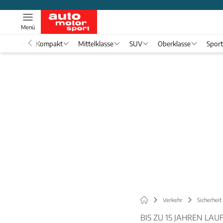
Menü
nwagen
Kompakt
Mittelklasse
SUV
Oberklasse
Spor
Verkehr
Sicherheit
BIS ZU 15 JAHREN LAU