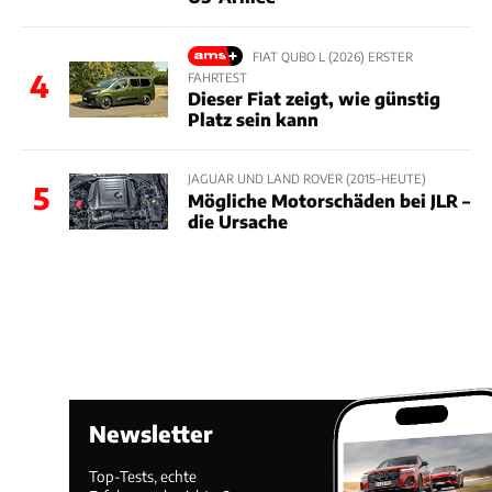
FIAT QUBO L (2026) ERSTER
4
FAHRTEST
Dieser Fiat zeigt, wie günstig
Platz sein kann
JAGUAR UND LAND ROVER (2015–HEUTE)
5
Mögliche Motorschäden bei JLR –
die Ursache
Newsletter
Top-Tests, echte