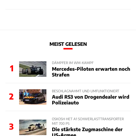
MEIST GELESEN
DÄMPFER IM WM-KAMPF
1
Mercedes-Piloten erwarten noch
Strafen
BESCHLAGNAHMT UND UMFUNKTIONIERT
2
Audi RS3 von Drogendealer wird
Polizeiauto
OSKOSH HET A1 SCHWERLASTTRANSPORTER
MIT 700 PS
3
Die stärkste Zugmaschine der
US-Armee