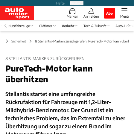
Hefte
Produkte
Abo
Marken
Anmelden
Menü
Nutzfahrzeuge
Oldtimer
Verkehr
Tech & Zukunft
Auto-Horos
hr
Sicherheit
8 Stellantis-Marken zurückgerufen: PureTech-Motor kann überhitz
8 STELLANTIS-MARKEN ZURÜCKGERUFEN
PureTech-Motor kann
überhitzen
Stellantis startet eine umfangreiche
Rückrufaktion für Fahrzeuge mit 1,2-Liter-
Mildhybrid-Benzinmotor. Der Grund ist ein
technisches Problem, das im Extremfall zu einer
Überhitzung und sogar zu einem Brand im