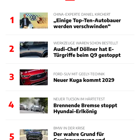
CHINA-EXPERTE DANIEL KIRCHERT
1
„Einige Top-Ten-Autobauer
werden verschwinden“
WERKZEUGE WAREN SCHON BESTELLT
2
Audi-Chef Döllner hat E-
Türgriffe beim Q9 gestoppt
3
FORD-SUV MIT GEELY-TECHNIK
Neuer Kuga kommt 2029
NEUER TUCSON IM HÄRTETEST
4
Brennende Bremse stoppt
Hyundai-Erlkönig
BMW IN DER KRISE
Der wahre Grund für
5
Gewinnwarnung und