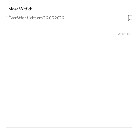
Holger Wittich
Veröffentlicht am 26.06.2026
Foto: Autobahn GmbH / KI; Collage Wittich
ANZEIGE