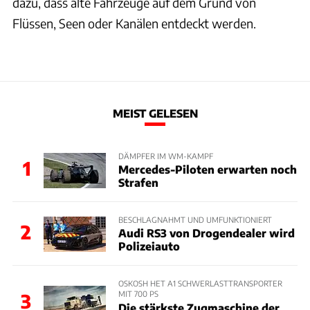
dazu, dass alte Fahrzeuge auf dem Grund von
Flüssen, Seen oder Kanälen entdeckt werden.
MEIST GELESEN
DÄMPFER IM WM-KAMPF
1
Mercedes-Piloten erwarten noch
Strafen
BESCHLAGNAHMT UND UMFUNKTIONIERT
2
Audi RS3 von Drogendealer wird
Polizeiauto
OSKOSH HET A1 SCHWERLASTTRANSPORTER
MIT 700 PS
3
Die stärkste Zugmaschine der