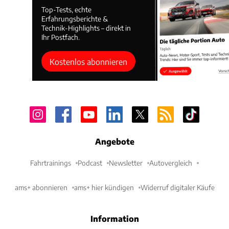
Top-Tests, echte
Erfahrungsberichte &
Technik-Highlights – direkt in
Ihr Postfach.
Kostenlos abonnieren
Angebote
Fahrtrainings
Podcast
Newsletter
Autovergleich
ams+ abonnieren
ams+ hier kündigen
Widerruf digitaler Käufe
Information