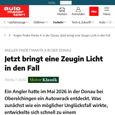
Hefte
Produkte
Abo
Marken
Anmelden
Menü
Nutzfahrzeuge
Oldtimer
Verkehr
Tech & Zukunft
Auto-Horos
chaft
Angler findet Manta A in der Donau: Jetzt bringt eine Zeugin Licht in den Fall
ANGLER FINDET MANTA A IN DER DONAU
Jetzt bringt eine Zeugin Licht
in den Fall
INHALT VON
Ein Angler hatte im Mai 2026 in der Donau bei
Oberelchingen ein Autowrack entdeckt. Was
zunächst wie ein möglicher Unglücksfall wirkte,
entwickelte sich schnell zu einem