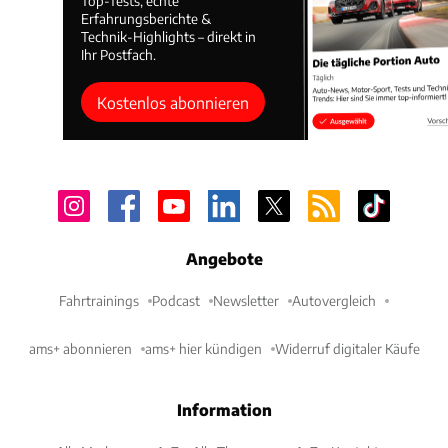
Top-Tests, echte
Erfahrungsberichte &
Technik-Highlights – direkt in
Ihr Postfach.
Kostenlos abonnieren
Angebote
Fahrtrainings
Podcast
Newsletter
Autovergleich
ams+ abonnieren
ams+ hier kündigen
Widerruf digitaler Käufe
Information