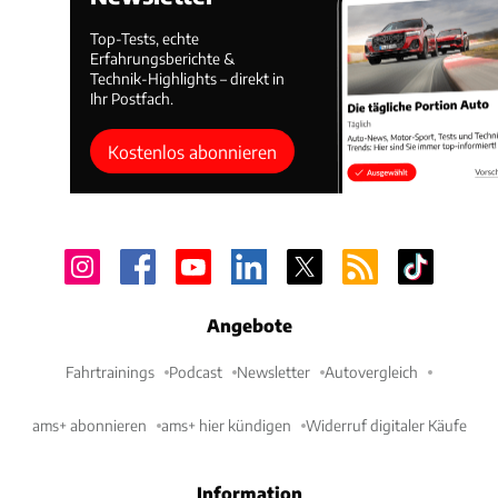
Top-Tests, echte
Erfahrungsberichte &
Technik-Highlights – direkt in
Ihr Postfach.
Kostenlos abonnieren
Angebote
Fahrtrainings
Podcast
Newsletter
Autovergleich
ams+ abonnieren
ams+ hier kündigen
Widerruf digitaler Käufe
Information