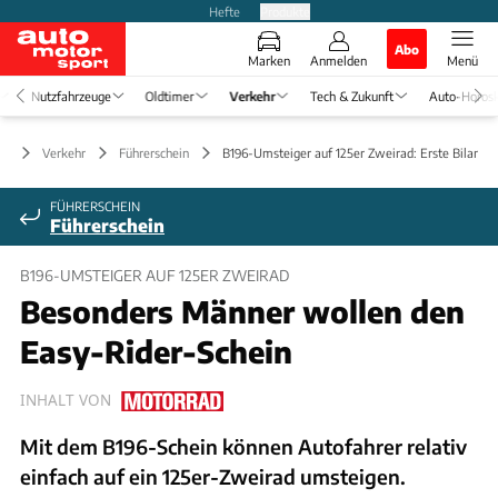
Hefte
Produkte
Abo
Marken
Anmelden
Menü
Nutzfahrzeuge
Oldtimer
Verkehr
Tech & Zukunft
Auto-Horos
Verkehr
Führerschein
B196-Umsteiger auf 125er Zweirad: Erste Bilanz
FÜHRERSCHEIN
Führerschein
B196-UMSTEIGER AUF 125ER ZWEIRAD
Besonders Männer wollen den
Easy-Rider-Schein
INHALT VON
Mit dem B196-Schein können Autofahrer relativ
einfach auf ein 125er-Zweirad umsteigen.