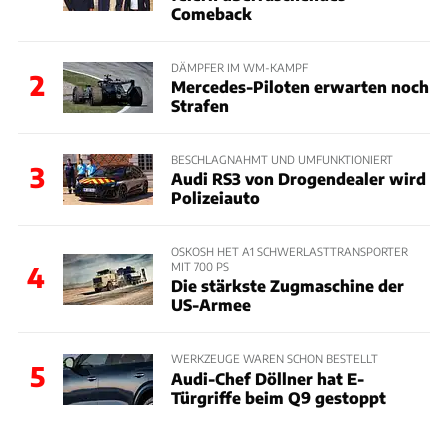
Comeback
DÄMPFER IM WM-KAMPF
2
Mercedes-Piloten erwarten noch
Strafen
BESCHLAGNAHMT UND UMFUNKTIONIERT
3
Audi RS3 von Drogendealer wird
Polizeiauto
OSKOSH HET A1 SCHWERLASTTRANSPORTER
MIT 700 PS
4
Die stärkste Zugmaschine der
US-Armee
WERKZEUGE WAREN SCHON BESTELLT
5
Audi-Chef Döllner hat E-
Türgriffe beim Q9 gestoppt