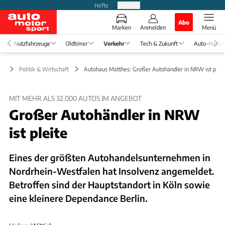
Hefte
Produkte
Abo
Marken
Anmelden
Menü
Nutzfahrzeuge
Oldtimer
Verkehr
Tech & Zukunft
Auto-Horos
hr
Politik & Wirtschaft
Autohaus Matthes: Großer Autohändler in NRW ist pleit
MIT MEHR ALS 32.000 AUTOS IM ANGEBOT
Großer Autohändler in NRW
ist pleite
Eines der größten Autohandelsunternehmen in
Nordrhein-Westfalen hat Insolvenz angemeldet.
Betroffen sind der Hauptstandort in Köln sowie
eine kleinere Dependance Berlin.