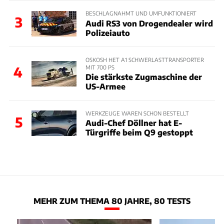
BESCHLAGNAHMT UND UMFUNKTIONIERT
3
Audi RS3 von Drogendealer wird
Polizeiauto
OSKOSH HET A1 SCHWERLASTTRANSPORTER
MIT 700 PS
4
Die stärkste Zugmaschine der
US-Armee
WERKZEUGE WAREN SCHON BESTELLT
5
Audi-Chef Döllner hat E-
Türgriffe beim Q9 gestoppt
MEHR ZUM THEMA 80 JAHRE, 80 TESTS