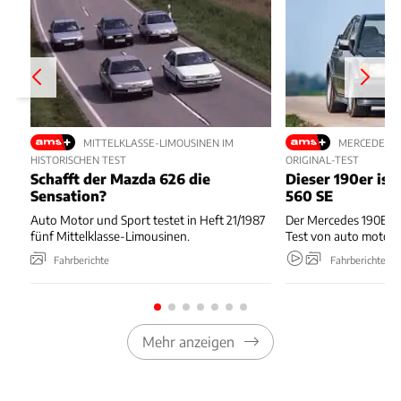
MITTELKLASSE-LIMOUSINEN IM
MERCEDES-BE
HISTORISCHEN TEST
ORIGINAL-TEST
Schafft der Mazda 626 die
Dieser 190er ist
Sensation?
560 SE
Auto Motor und Sport testet in Heft 21/1987
Der Mercedes 190E 2.
fünf Mittelklasse-Limousinen.
Test von auto motor 
Fahrberichte
Fahrberichte
Mehr anzeigen