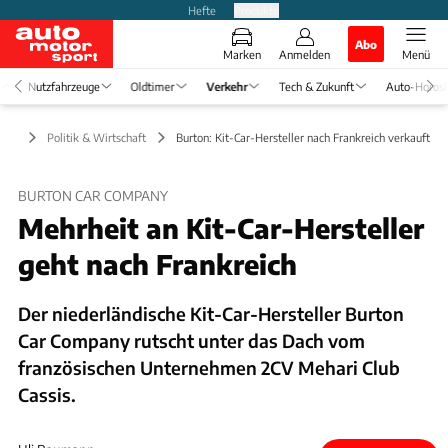
Hefte
Produkte
Abo
Marken
Anmelden
Menü
Nutzfahrzeuge
Oldtimer
Verkehr
Tech & Zukunft
Auto-Horos
kehr
Politik & Wirtschaft
Burton: Kit-Car-Hersteller nach Frankreich verkauft
BURTON CAR COMPANY
Mehrheit an Kit-Car-Hersteller
geht nach Frankreich
Der niederländische Kit-Car-Hersteller Burton
Car Company rutscht unter das Dach vom
französischen Unternehmen 2CV Mehari Club
Cassis.