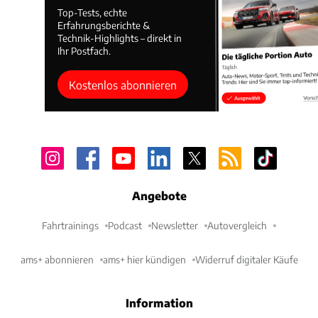
Top-Tests, echte
Erfahrungsberichte &
Technik-Highlights – direkt in
Ihr Postfach.
Kostenlos abonnieren
Angebote
Fahrtrainings
Podcast
Newsletter
Autovergleich
ams+ abonnieren
ams+ hier kündigen
Widerruf digitaler Käufe
Information