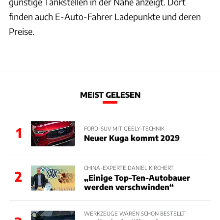
günstige Tankstellen in der Nähe anzeigt. Dort
finden auch E-Auto-Fahrer Ladepunkte und deren
Preise.
MEIST GELESEN
1
FORD-SUV MIT GEELY-TECHNIK
Neuer Kuga kommt 2029
CHINA-EXPERTE DANIEL KIRCHERT
2
„Einige Top-Ten-Autobauer
werden verschwinden“
WERKZEUGE WAREN SCHON BESTELLT