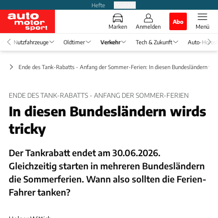
Hefte
Produkte
Abo
Marken
Anmelden
Menü
Nutzfahrzeuge
Oldtimer
Verkehr
Tech & Zukunft
Auto-Horos
ft
Ende des Tank-Rabatts - Anfang der Sommer-Ferien: In diesen Bundesländern wird
ENDE DES TANK-RABATTS - ANFANG DER SOMMER-FERIEN
In diesen Bundesländern wirds
tricky
Der Tankrabatt endet am 30.06.2026.
Gleichzeitig starten in mehreren Bundesländern
die Sommerferien. Wann also sollten die Ferien-
Fahrer tanken?