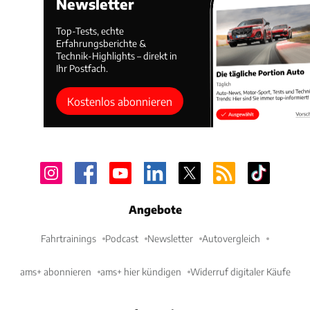
Newsletter
Top-Tests, echte
Erfahrungsberichte &
Technik-Highlights – direkt in
Ihr Postfach.
Kostenlos abonnieren
Angebote
Fahrtrainings
Podcast
Newsletter
Autovergleich
ams+ abonnieren
ams+ hier kündigen
Widerruf digitaler Käufe