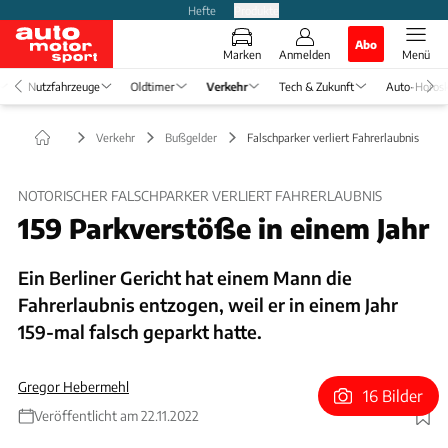
Hefte
Produkte
Abo
Marken
Anmelden
Menü
Nutzfahrzeuge
Oldtimer
Verkehr
Tech & Zukunft
Auto-Horos
Verkehr
Bußgelder
Falschparker verliert Fahrerlaubnis
NOTORISCHER FALSCHPARKER VERLIERT FAHRERLAUBNIS
159 Parkverstöße in einem Jahr
Ein Berliner Gericht hat einem Mann die
Fahrerlaubnis entzogen, weil er in einem Jahr
159-mal falsch geparkt hatte.
Gregor Hebermehl
16 Bilder
Veröffentlicht am 22.11.2022
Foto: Nico De Pasquale Photography vis GEtty Images