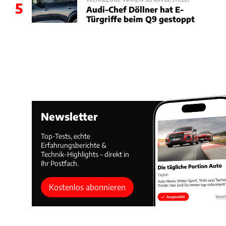
5
Audi-Chef Döllner hat E-
Türgriffe beim Q9 gestoppt
Newsletter
Top-Tests, echte
Erfahrungsberichte &
Technik-Highlights – direkt in
Ihr Postfach.
Kostenlos abonnieren