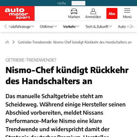
Hefte
Produkte
Abo
Marken
Anmelden
Menü
Nutzfahrzeuge
Oldtimer
Verkehr
Tech & Zukunft
Auto-Horos
schaft
Getriebe-Trendwende: Nismo-Chef kündigt Rückkehr des Handschalters an
GETRIEBE-TRENDWENDE?
Nismo-Chef kündigt Rückkehr
des Handschalters an
Das manuelle Schaltgetriebe steht am
Scheideweg. Während einige Hersteller seinen
Abschied vorbereiten, meldet Nissans
Performance-Marke Nismo eine klare
Trendwende und widerspricht damit der