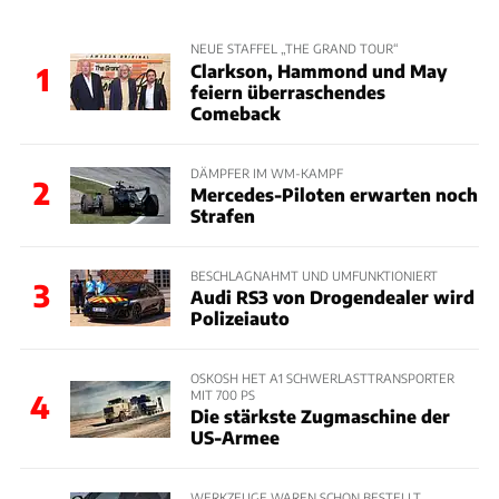
NEUE STAFFEL „THE GRAND TOUR“
Clarkson, Hammond und May
1
feiern überraschendes
Comeback
DÄMPFER IM WM-KAMPF
2
Mercedes-Piloten erwarten noch
Strafen
BESCHLAGNAHMT UND UMFUNKTIONIERT
3
Audi RS3 von Drogendealer wird
Polizeiauto
OSKOSH HET A1 SCHWERLASTTRANSPORTER
MIT 700 PS
4
Die stärkste Zugmaschine der
US-Armee
WERKZEUGE WAREN SCHON BESTELLT