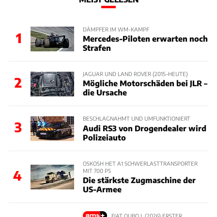
DÄMPFER IM WM-KAMPF
1
Mercedes-Piloten erwarten noch
Strafen
JAGUAR UND LAND ROVER (2015–HEUTE)
2
Mögliche Motorschäden bei JLR –
die Ursache
BESCHLAGNAHMT UND UMFUNKTIONIERT
3
Audi RS3 von Drogendealer wird
Polizeiauto
OSKOSH HET A1 SCHWERLASTTRANSPORTER
MIT 700 PS
4
Die stärkste Zugmaschine der
US-Armee
FIAT QUBO L (2026) ERSTER