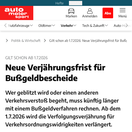
Hefte
Produkte
Abo
Marken
Anmelden
Menü
Nutzfahrzeuge
Oldtimer
Verkehr
Tech & Zukunft
Auto-Horos
hr
Politik & Wirtschaft
Gilt schon ab 1.7.2026: Neue Verjährungsfrist für Bußgel
GILT SCHON AB 1.7.2026
Neue Verjährungsfrist für
Bußgeldbescheide
Wer geblitzt wird oder einen anderen
Verkehrsverstoß begeht, muss künftig länger
mit einem Bußgeldverfahren rechnen. Ab dem
1.7.2026 wird die Verfolgungsverjährung für
Verkehrsordnungswidrigkeiten verlängert.