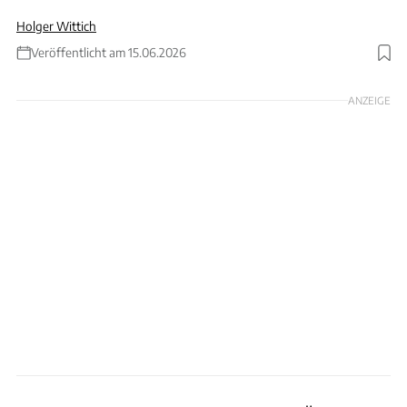
Holger Wittich
Veröffentlicht am 15.06.2026
Foto: IMAGO / Bihlmayerfotografie / Collage KI generiert
ANZEIGE