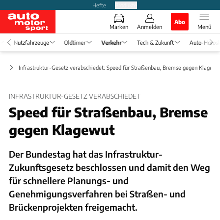
Hefte
Produkte
Abo
Marken
Anmelden
Menü
Nutzfahrzeuge
Oldtimer
Verkehr
Tech & Zukunft
Auto-Horos
ft
Infrastruktur-Gesetz verabschiedet: Speed für Straßenbau, Bremse gegen Klagewu
INFRASTRUKTUR-GESETZ VERABSCHIEDET
Speed für Straßenbau, Bremse
gegen Klagewut
Der Bundestag hat das Infrastruktur-
Zukunftsgesetz beschlossen und damit den Weg
für schnellere Planungs- und
Genehmigungsverfahren bei Straßen- und
Brückenprojekten freigemacht.