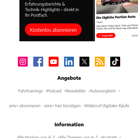
Erfahrungsberichte &
Technik-Highlights – direkt in
Ihr Postfach.
Kostenlos abonnieren
Angebote
Fahrtrainings
Podcast
Newsletter
Autovergleich
ams+ abonnieren
ams+ hier kündigen
Widerruf digitaler Käufe
Information
Alle Marken von A-Z
Alle Themen von A-Z
Kontakt