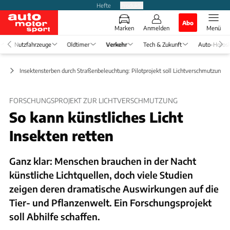
Hefte
Produkte
Abo
Marken
Anmelden
Menü
Nutzfahrzeuge
Oldtimer
Verkehr
Tech & Zukunft
Auto-Horos
it
Insektensterben durch Straßenbeleuchtung: Pilotprojekt soll Lichtverschmutzung li
FORSCHUNGSPROJEKT ZUR LICHTVERSCHMUTZUNG
So kann künstliches Licht
Insekten retten
Ganz klar: Menschen brauchen in der Nacht
künstliche Lichtquellen, doch viele Studien
zeigen deren dramatische Auswirkungen auf die
Tier- und Pflanzenwelt. Ein Forschungsprojekt
soll Abhilfe schaffen.