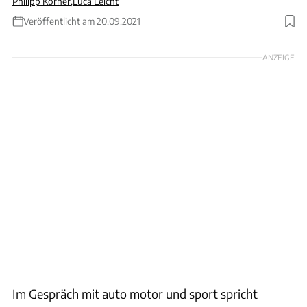
Philipp Körner
,
Luca Leicht
Veröffentlicht am 20.09.2021
Foto: Martin Heinlein 2.0 Generic (CC BY 2.0)
ANZEIGE
Im Gespräch mit auto motor und sport spricht