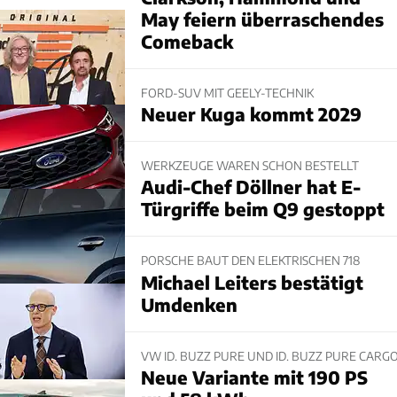
May feiern überraschendes
Comeback
FORD-SUV MIT GEELY-TECHNIK
Neuer Kuga kommt 2029
WERKZEUGE WAREN SCHON BESTELLT
Audi-Chef Döllner hat E-
Türgriffe beim Q9 gestoppt
PORSCHE BAUT DEN ELEKTRISCHEN 718
Michael Leiters bestätigt
Umdenken
VW ID. BUZZ PURE UND ID. BUZZ PURE CARG
Neue Variante mit 190 PS