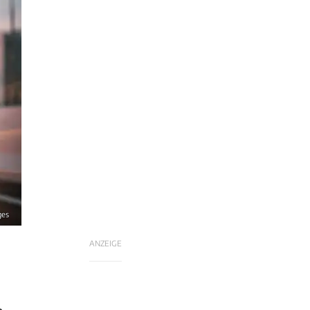
ges
ANZEIGE