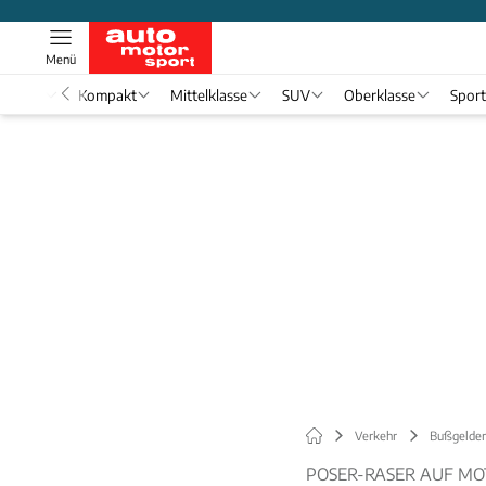
Menü
nwagen
Kompakt
Mittelklasse
SUV
Oberklasse
Spor
Verkehr
Bußgelder
POSER-RASER AUF M