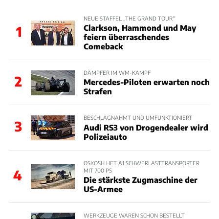
NEUE STAFFEL „THE GRAND TOUR“
Clarkson, Hammond und May
1
feiern überraschendes
Comeback
DÄMPFER IM WM-KAMPF
2
Mercedes-Piloten erwarten noch
Strafen
BESCHLAGNAHMT UND UMFUNKTIONIERT
3
Audi RS3 von Drogendealer wird
Polizeiauto
OSKOSH HET A1 SCHWERLASTTRANSPORTER
MIT 700 PS
4
Die stärkste Zugmaschine der
US-Armee
WERKZEUGE WAREN SCHON BESTELLT