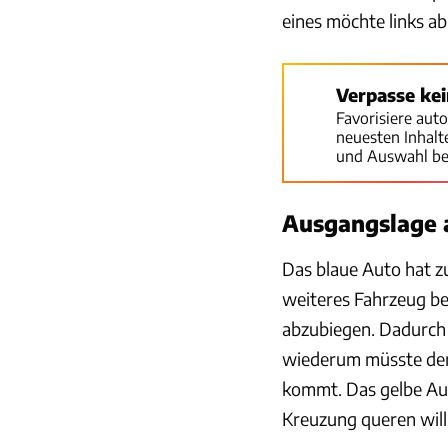
eines möchte links a
Verpasse ke
Favorisiere aut
neuesten Inhal
und Auswahl be
Ausgangslage 
Das blaue Auto hat zu
weiteres Fahrzeug bef
abzubiegen. Dadurch 
wiederum müsste dem
kommt. Das gelbe Aut
Kreuzung queren will