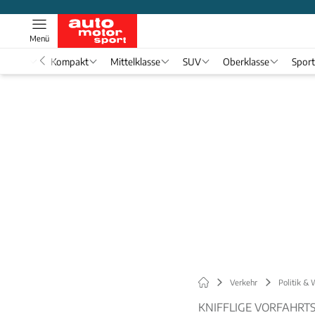
Menü
nwagen
Kompakt
Mittelklasse
SUV
Oberklasse
Spor
Verkehr
Politik & 
KNIFFLIGE VORFAHRTS