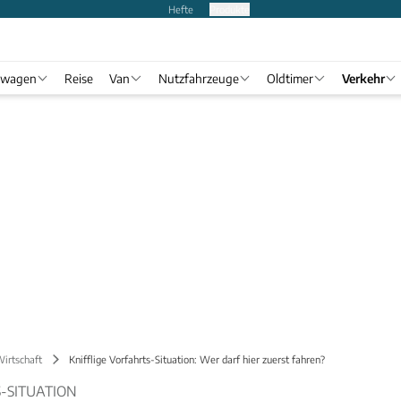
Hefte
Produkte
twagen
Reise
Van
Nutzfahrzeuge
Oldtimer
Verkehr
Wirtschaft
Knifflige Vorfahrts-Situation: Wer darf hier zuerst fahren?
-SITUATION