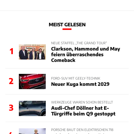
MEIST GELESEN
NEUE STAFFEL „THE GRAND TOUR“
Clarkson, Hammond und May
1
feiern überraschendes
Comeback
2
FORD-SUV MIT GEELY-TECHNIK
Neuer Kuga kommt 2029
WERKZEUGE WAREN SCHON BESTELLT
3
Audi-Chef Döllner hat E-
Türgriffe beim Q9 gestoppt
PORSCHE BAUT DEN ELEKTRISCHEN 718