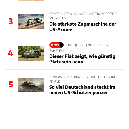
OSKOSH HET A1 SCHWERLASTTRANSPORTER
MIT 700 PS
3
Die stärkste Zugmaschine der
US-Armee
FIAT QUBO L (2026) ERSTER
4
FAHRTEST
Dieser Fiat zeigt, wie günstig
Platz sein kann
LYNX XM30 ALS BRADLEY-NACHFOLGER IM
FINALE
5
So viel Deutschland steckt im
neuen US-Schützenpanzer