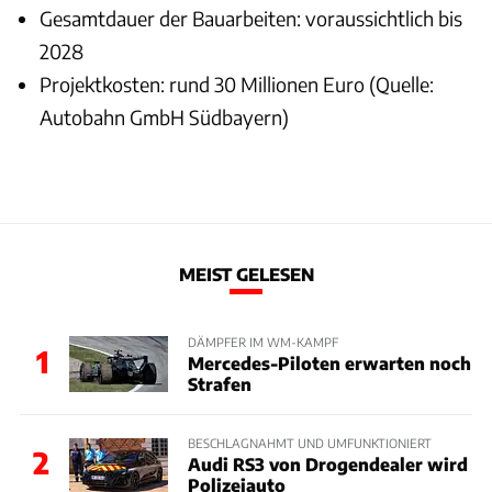
Gesamtdauer der Bauarbeiten: voraussichtlich bis
2028
Projektkosten: rund 30 Millionen Euro (Quelle:
Autobahn GmbH Südbayern)
MEIST GELESEN
DÄMPFER IM WM-KAMPF
1
Mercedes-Piloten erwarten noch
Strafen
BESCHLAGNAHMT UND UMFUNKTIONIERT
2
Audi RS3 von Drogendealer wird
Polizeiauto