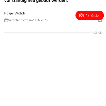
vollständig neu gebaut werden.
Holger Wittich
15 Bilder
Veröffentlicht am 12.07.2025
Foto: nickylarson974 via Getty Images; Collage: Wittich
ANZEIGE