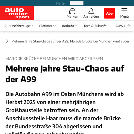
Hefte
Produkte
Abo
Marken
Anmelden
Menü
Nutzfahrzeuge
Oldtimer
Verkehr
Tech & Zukunft
Auto-Horos
ft
Mehrere Jahre Stau-Chaos auf der A99: Marode Brücke bei München wird abgeriss
MARODE BRÜCKE BEI MÜNCHEN WIRD ABGERISSEN
Mehrere Jahre Stau-Chaos auf
der A99
Die Autobahn A99 im Osten Münchens wird ab
Herbst 2025 von einer mehrjährigen
Großbaustelle betroffen sein. An der
Anschlussstelle Haar muss die marode Brücke
der Bundesstraße 304 abgerissen und