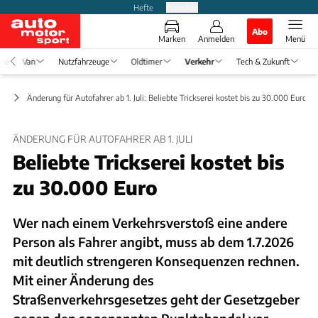
Hefte
Produkte
Abo
Marken
Anmelden
Menü
ise
Van
Nutzfahrzeuge
Oldtimer
Verkehr
Tech & Zukunft
ft
Änderung für Autofahrer ab 1. Juli: Beliebte Trickserei kostet bis zu 30.000 Euro
ÄNDERUNG FÜR AUTOFAHRER AB 1. JULI
Beliebte Trickserei kostet bis
zu 30.000 Euro
Wer nach einem Verkehrsverstoß eine andere
Person als Fahrer angibt, muss ab dem 1.7.2026
mit deutlich strengeren Konsequenzen rechnen.
Mit einer Änderung des
Straßenverkehrsgesetzes geht der Gesetzgeber