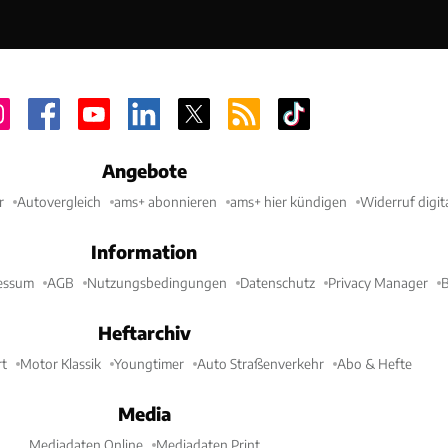
Angebote
r
Autovergleich
ams+ abonnieren
ams+ hier kündigen
Widerruf digit
Information
essum
AGB
Nutzungsbedingungen
Datenschutz
Privacy Manager
B
Heftarchiv
t
Motor Klassik
Youngtimer
Auto Straßenverkehr
Abo & Hefte
Media
Mediadaten Online
Mediadaten Print