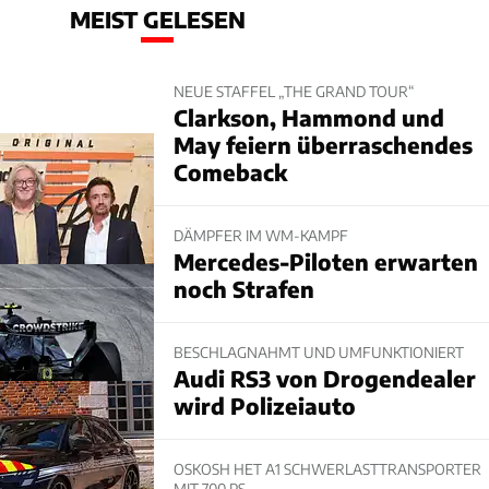
MEIST GELESEN
NEUE STAFFEL „THE GRAND TOUR“
Clarkson, Hammond und
May feiern überraschendes
Comeback
DÄMPFER IM WM-KAMPF
Mercedes-Piloten erwarten
noch Strafen
BESCHLAGNAHMT UND UMFUNKTIONIERT
Audi RS3 von Drogendealer
wird Polizeiauto
OSKOSH HET A1 SCHWERLASTTRANSPORTER
MIT 700 PS