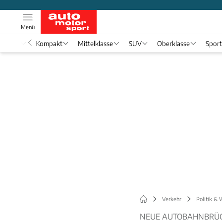
Menü
nwagen
Kompakt
Mittelklasse
SUV
Oberklasse
Spor
Verkehr
Politik & 
NEUE AUTOBAHNBRÜC