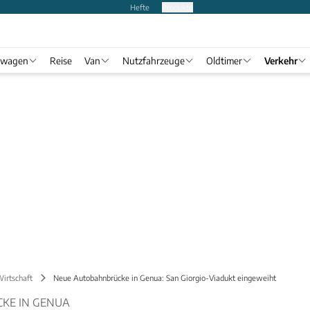
Hefte
Produkte
twagen
Reise
Van
Nutzfahrzeuge
Oldtimer
Verkehr
Wirtschaft
Neue Autobahnbrücke in Genua: San Giorgio-Viadukt eingeweiht
KE IN GENUA