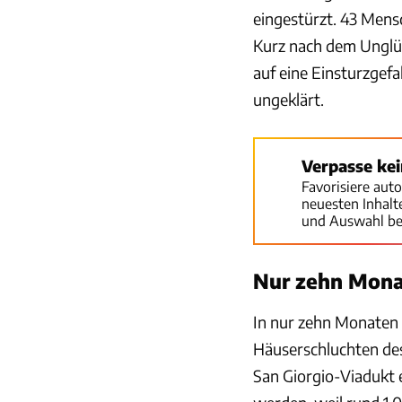
eingestürzt. 43 Mens
Kurz nach dem Unglüc
auf eine Einsturzgefah
ungeklärt.
Verpasse ke
Favorisiere aut
neuesten Inhal
und Auswahl be
Nur zehn Mona
In nur zehn Monaten
Häuserschluchten de
San Giorgio-Viadukt e