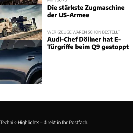
Die stärkste Zugmaschine
der US-Armee
WERKZEUGE WAREN SCHON BESTELLT
Audi-Chef Döllner hat E-
Türgriffe beim Q9 gestoppt
echnik-Highlights – direkt in Ihr Postfach.