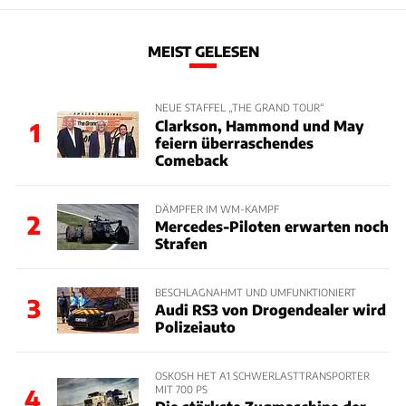
MEIST GELESEN
NEUE STAFFEL „THE GRAND TOUR“
Clarkson, Hammond und May
1
feiern überraschendes
Comeback
DÄMPFER IM WM-KAMPF
2
Mercedes-Piloten erwarten noch
Strafen
BESCHLAGNAHMT UND UMFUNKTIONIERT
3
Audi RS3 von Drogendealer wird
Polizeiauto
OSKOSH HET A1 SCHWERLASTTRANSPORTER
MIT 700 PS
4