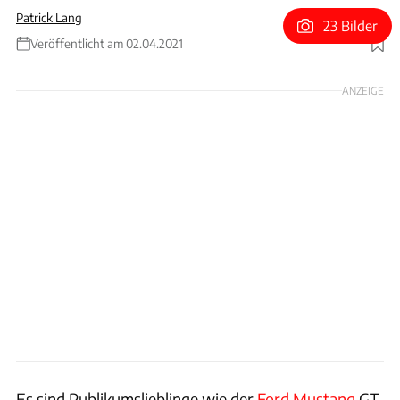
Patrick Lang
23 Bilder
Veröffentlicht am 02.04.2021
Foto: Ford / skitterphoto / Patrick Lang
ANZEIGE
Es sind Publikumslieblinge wie der
Ford Mustang
GT,