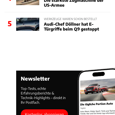
Die stärkste Zugmaschine der
US-Armee
WERKZEUGE WAREN SCHON BESTELLT
5
Audi-Chef Döllner hat E-
Türgriffe beim Q9 gestoppt
Newsletter
Top-Tests, echte
Erfahrungsberichte &
Technik-Highlights – direkt in
Ihr Postfach.
Kostenlos abonnieren