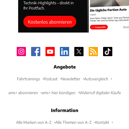
Technik-Highlights – direkt in
Ihr Postfach.
Kostenlos abonnieren
Angebote
Fahrtrainings
Podcast
Newsletter
Autovergleich
ams+ abonnieren
ams+ hier kündigen
Widerruf digitaler Käufe
Information
Alle Marken von A-Z
Alle Themen von A-Z
Kontakt