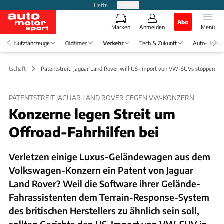
Hefte
Produkte
Abo
Marken
Anmelden
Menü
Nutzfahrzeuge
Oldtimer
Verkehr
Tech & Zukunft
Auto-Horos
 Wirtschaft
Patentstreit: Jaguar Land Rover will US-Import von VW-SUVs stoppen
PATENTSTREIT JAGUAR LAND ROVER GEGEN VW-KONZERN
Konzerne legen Streit um
Offroad-Fahrhilfen bei
Verletzen einige Luxus-Geländewagen aus dem
Volkswagen-Konzern ein Patent von Jaguar
Land Rover? Weil die Software ihrer Gelände-
Fahrassistenten dem Terrain-Response-System
des britischen Herstellers zu ähnlich sein soll,