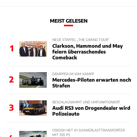
MEIST GELESEN
NEUE STAFFEL „THE GRAND TOUR“
Clarkson, Hammond und May
1
feiern überraschendes
Comeback
DÄMPFER IM WM-KAMPF
2
Mercedes-Piloten erwarten noch
Strafen
BESCHLAGNAHMT UND UMFUNKTIONIERT
3
Audi RS3 von Drogendealer wird
Polizeiauto
OSKOSH HET A1 SCHWERLASTTRANSPORTER
MIT 700 PS