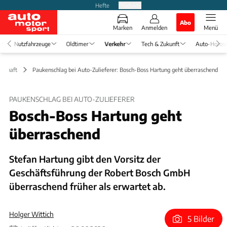
Hefte
Produkte
Abo
Marken
Anmelden
Menü
Nutzfahrzeuge
Oldtimer
Verkehr
Tech & Zukunft
Auto-Horos
tschaft
Paukenschlag bei Auto-Zulieferer: Bosch-Boss Hartung geht überraschend
PAUKENSCHLAG BEI AUTO-ZULIEFERER
Bosch-Boss Hartung geht
überraschend
Stefan Hartung gibt den Vorsitz der
Geschäftsführung der Robert Bosch GmbH
überraschend früher als erwartet ab.
Holger Wittich
5 Bilder