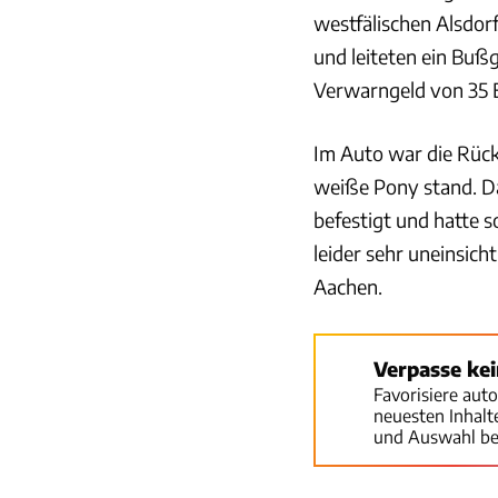
westfälischen Alsdor
und leiteten ein Buß
Verwarngeld von 35 E
Im Auto war die Rück
weiße Pony stand. Da
befestigt und hatte s
leider sehr uneinsich
Aachen.
Verpasse ke
Favorisiere aut
neuesten Inhal
und Auswahl be