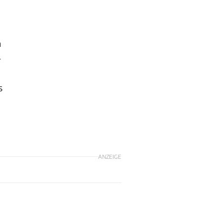
n
-
s
ANZEIGE