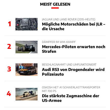
MEIST GELESEN
JAGUAR UND LAND ROVER (2015–HEUTE)
1
Mögliche Motorschäden bei JLR –
die Ursache
DÄMPFER IM WM-KAMPF
2
Mercedes-Piloten erwarten noch
Strafen
BESCHLAGNAHMT UND UMFUNKTIONIERT
3
Audi RS3 von Drogendealer wird
Polizeiauto
OSKOSH HET A1 SCHWERLASTTRANSPORTER
MIT 700 PS
4
Die stärkste Zugmaschine der
US-Armee