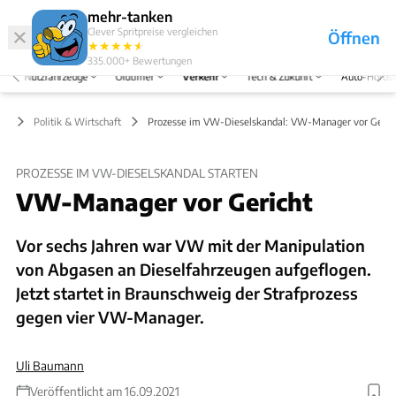
Hefte
Produkte
mehr-tanken
Clever Spritpreise vergleichen
Öffnen
Abo
★
★
★
★
★
★
Marken
Anmelden
Menü
335.000+
Bewertungen
Nutzfahrzeuge
Oldtimer
Verkehr
Tech & Zukunft
Auto-Horos
hr
Politik & Wirtschaft
Prozesse im VW-Dieselskandal: VW-Manager vor Geric
PROZESSE IM VW-DIESELSKANDAL STARTEN
VW-Manager vor Gericht
Vor sechs Jahren war VW mit der Manipulation
von Abgasen an Dieselfahrzeugen aufgeflogen.
Jetzt startet in Braunschweig der Strafprozess
gegen vier VW-Manager.
Uli Baumann
Veröffentlicht am 16.09.2021