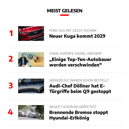
MEIST GELESEN
1
FORD-SUV MIT GEELY-TECHNIK
Neuer Kuga kommt 2029
CHINA-EXPERTE DANIEL KIRCHERT
2
„Einige Top-Ten-Autobauer
werden verschwinden“
WERKZEUGE WAREN SCHON BESTELLT
3
Audi-Chef Döllner hat E-
Türgriffe beim Q9 gestoppt
NEUER TUCSON IM HÄRTETEST
4
Brennende Bremse stoppt
Hyundai-Erlkönig