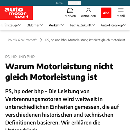
Hefte
Produkte
Abo
Marken
Anmelden
Menü
tzfahrzeuge
Oldtimer
Verkehr
Tech & Zukunft
Auto-Horoskop
Politik & Wirtschaft
PS, hp und bhp: Motorleistung ist nicht gleich Motorleistun
PS, HP UND BHP
Warum Motorleistung nicht
gleich Motorleistung ist
PS, hp oder bhp – Die Leistung von
Verbrennungsmotoren wird weltweit in
unterschiedlichen Einheiten gemessen, die auf
verschiedenen historischen und technischen
Definitionen basieren. Wir erklären die