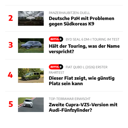
PANZERHAUBITZEN-DUELL
2
Deutsche PzH mit Problemen
gegen Südkoreas K9
BYD SEAL 6 DM-I TOURING IM TEST
3
Hält der Touring, was der Name
verspricht?
FIAT QUBO L (2026) ERSTER
4
FAHRTEST
Dieser Fiat zeigt, wie günstig
Platz sein kann
TOP-TERRAMAR ERWISCHT
5
Zweite Cupra-VZ5-Version mit
Audi-Fünfzylinder?