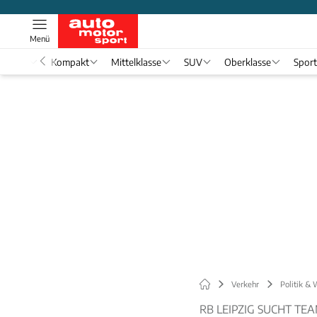
Menü
nwagen
Kompakt
Mittelklasse
SUV
Oberklasse
Spor
Verkehr
Politik & 
RB LEIPZIG SUCHT T