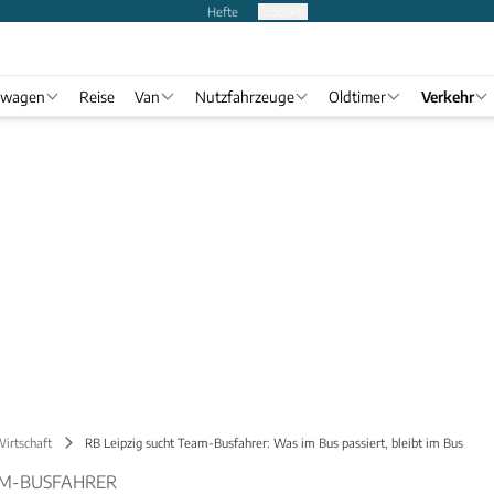
Hefte
Produkte
twagen
Reise
Van
Nutzfahrzeuge
Oldtimer
Verkehr
Wirtschaft
RB Leipzig sucht Team-Busfahrer: Was im Bus passiert, bleibt im Bus
EAM-BUSFAHRER