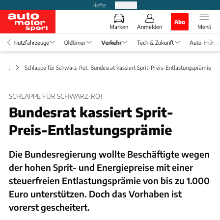
Hefte
Produkte
Abo
Marken
Anmelden
Menü
Nutzfahrzeuge
Oldtimer
Verkehr
Tech & Zukunft
Auto-Horos
chaft
Schlappe für Schwarz-Rot: Bundesrat kassiert Sprit-Preis-Entlastungsprämie
SCHLAPPE FÜR SCHWARZ-ROT
Bundesrat kassiert Sprit-
Preis-Entlastungsprämie
Die Bundesregierung wollte Beschäftigte wegen
der hohen Sprit- und Energiepreise mit einer
steuerfreien Entlastungsprämie von bis zu 1.000
Euro unterstützen. Doch das Vorhaben ist
vorerst gescheitert.