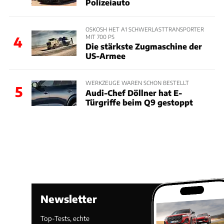
Polizeiauto
OSKOSH HET A1 SCHWERLASTTRANSPORTER
MIT 700 PS
4
Die stärkste Zugmaschine der
US-Armee
WERKZEUGE WAREN SCHON BESTELLT
5
Audi-Chef Döllner hat E-
Türgriffe beim Q9 gestoppt
Newsletter
Top-Tests, echte