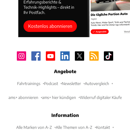
Erfahrungsberichte &
Technik-Highlights – direkt in
Ihr Postfach.
Kostenlos abonnieren
Angebote
Fahrtrainings
Podcast
Newsletter
Autovergleich
ams+ abonnieren
ams+ hier kündigen
Widerruf digitaler Käufe
Information
Alle Marken von A-Z
Alle Themen von A-Z
Kontakt