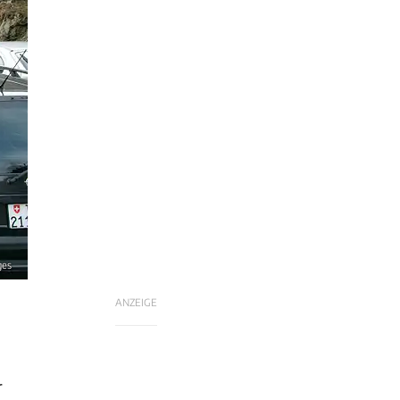
ges
ANZEIGE
r