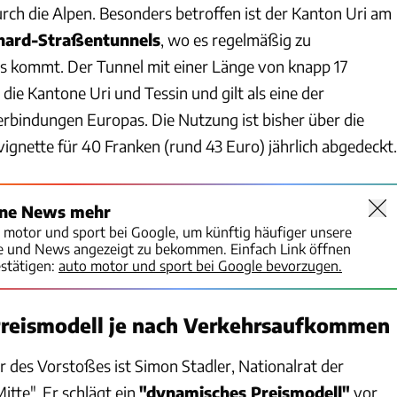
rch die Alpen. Besonders betroffen ist der Kanton Uri am
hard-Straßentunnels
, wo es regelmäßig zu
s kommt. Der Tunnel mit einer Länge von knapp 17
die Kantone Uri und Tessin und gilt als eine der
erbindungen Europas. Die Nutzung ist bisher über die
gnette für 40 Franken (rund 43 Euro) jährlich abgedeckt.
ine News mehr
o motor und sport bei Google, um künftig häufiger unsere
te und News angezeigt zu bekommen. Einfach Link öffnen
stätigen:
auto motor und sport bei Google bevorzugen.
reismodell je nach Verkehrsaufkommen
r des Vorstoßes ist Simon Stadler, Nationalrat der
Mitte". Er schlägt ein
"dynamisches Preismodell"
vor,