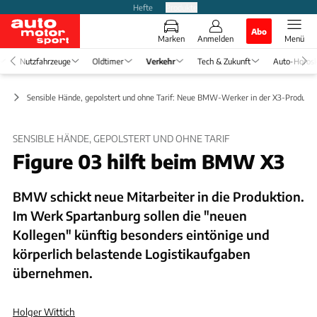
Hefte
Produkte
Abo
Marken
Anmelden
Menü
Nutzfahrzeuge
Oldtimer
Verkehr
Tech & Zukunft
Auto-Horos
ft
Sensible Hände, gepolstert und ohne Tarif: Neue BMW-Werker in der X3-Produkti
SENSIBLE HÄNDE, GEPOLSTERT UND OHNE TARIF
Figure 03 hilft beim BMW X3
BMW schickt neue Mitarbeiter in die Produktion.
Im Werk Spartanburg sollen die "neuen
Kollegen" künftig besonders eintönige und
körperlich belastende Logistikaufgaben
übernehmen.
Holger Wittich