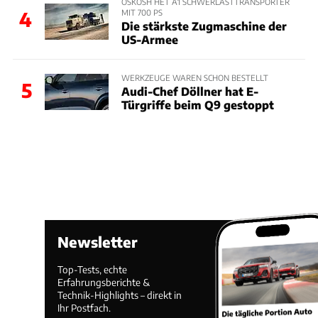
OSKOSH HET A1 SCHWERLASTTRANSPORTER
MIT 700 PS
4
Die stärkste Zugmaschine der
US-Armee
WERKZEUGE WAREN SCHON BESTELLT
5
Audi-Chef Döllner hat E-
Türgriffe beim Q9 gestoppt
Newsletter
Top-Tests, echte
Erfahrungsberichte &
Technik-Highlights – direkt in
Ihr Postfach.