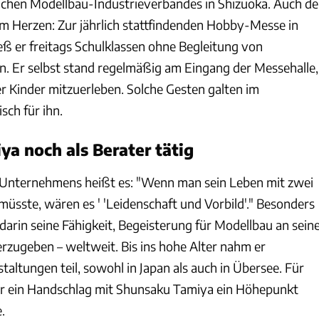
lichen Modellbau-Industrieverbandes in Shizuoka. Auch de
 Herzen: Zur jährlich stattfindenden Hobby-Messe in
eß er freitags Schulklassen ohne Begleitung von
. Er selbst stand regelmäßig am Eingang der Messehalle,
r Kinder mitzuerleben. Solche Gesten galten im
sch für ihn.
a noch als Berater tätig
s Unternehmens heißt es: "Wenn man sein Leben mit zwei
üsste, wären es ' 'Leidenschaft und Vorbild'." Besonders
arin seine Fähigkeit, Begeisterung für Modellbau an sein
rzugeben – weltweit. Bis ins hohe Alter nahm er
altungen teil, sowohl in Japan als auch in Übersee. Für
ar ein Handschlag mit Shunsaku Tamiya ein Höhepunkt
.