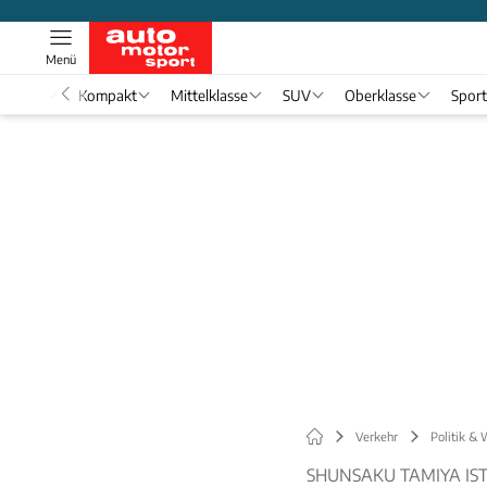
Menü
nwagen
Kompakt
Mittelklasse
SUV
Oberklasse
Spor
Verkehr
Politik & 
SHUNSAKU TAMIYA IST