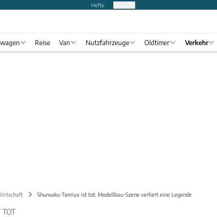
Hefte
Produkte
twagen
Reise
Van
Nutzfahrzeuge
Oldtimer
Verkehr
Wirtschaft
Shunsaku Tamiya ist tot: Modellbau-Szene verliert eine Legende
 TOT