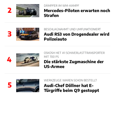
DÄMPFER IM WM-KAMPF
2
Mercedes-Piloten erwarten noch
Strafen
BESCHLAGNAHMT UND UMFUNKTIONIERT
3
Audi RS3 von Drogendealer wird
Polizeiauto
OSKOSH HET A1 SCHWERLASTTRANSPORTER
MIT 700 PS
4
Die stärkste Zugmaschine der
US-Armee
WERKZEUGE WAREN SCHON BESTELLT
5
Audi-Chef Döllner hat E-
Türgriffe beim Q9 gestoppt