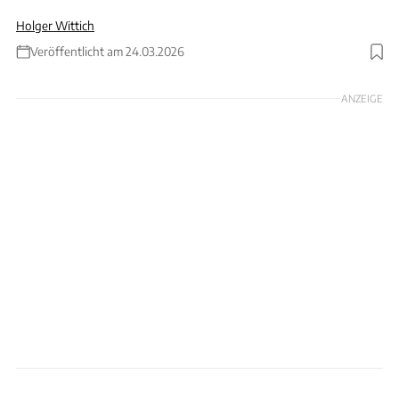
Holger Wittich
Veröffentlicht am 24.03.2026
Foto: rusm via Getty Images; Collage: Wittich
ANZEIGE