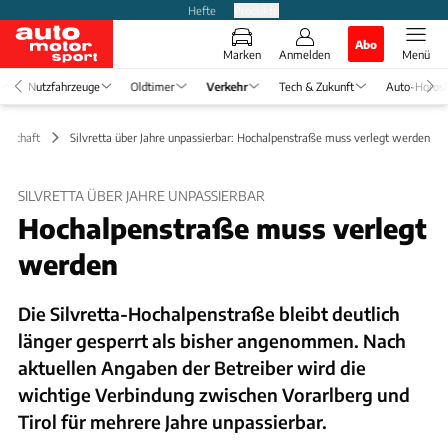
Hefte
Produkte
Abo
Marken
Anmelden
Menü
Nutzfahrzeuge
Oldtimer
Verkehr
Tech & Zukunft
Auto-Horos
irtschaft
Silvretta über Jahre unpassierbar: Hochalpenstraße muss verlegt werden
SILVRETTA ÜBER JAHRE UNPASSIERBAR
Hochalpenstraße muss verlegt
werden
Die Silvretta-Hochalpenstraße bleibt deutlich
länger gesperrt als bisher angenommen. Nach
aktuellen Angaben der Betreiber wird die
wichtige Verbindung zwischen Vorarlberg und
Tirol für mehrere Jahre unpassierbar.