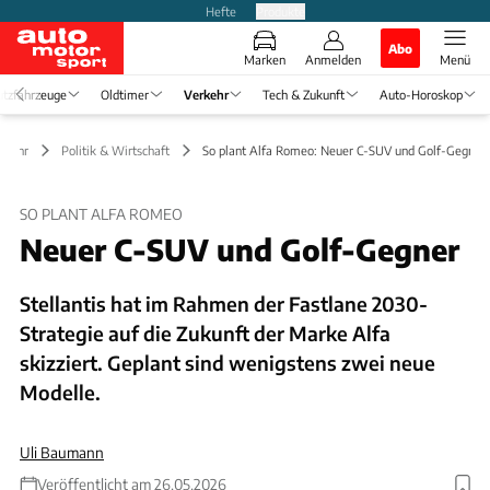
Hefte
Produkte
Abo
Marken
Anmelden
Menü
tzfahrzeuge
Oldtimer
Verkehr
Tech & Zukunft
Auto-Horoskop
rkehr
Politik & Wirtschaft
So plant Alfa Romeo: Neuer C-SUV und Golf-Gegner
SO PLANT ALFA ROMEO
Neuer C-SUV und Golf-Gegner
Stellantis hat im Rahmen der Fastlane 2030-
Strategie auf die Zukunft der Marke Alfa
skizziert. Geplant sind wenigstens zwei neue
Modelle.
Uli Baumann
Veröffentlicht am 26.05.2026