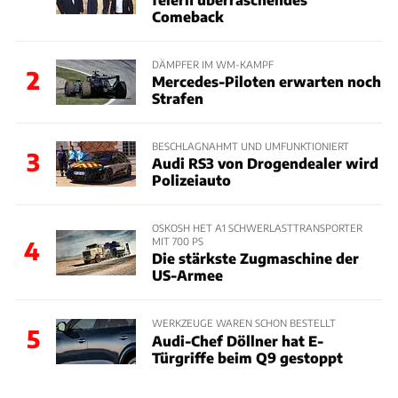
Comeback
DÄMPFER IM WM-KAMPF
2
Mercedes-Piloten erwarten noch
Strafen
BESCHLAGNAHMT UND UMFUNKTIONIERT
3
Audi RS3 von Drogendealer wird
Polizeiauto
OSKOSH HET A1 SCHWERLASTTRANSPORTER
MIT 700 PS
4
Die stärkste Zugmaschine der
US-Armee
WERKZEUGE WAREN SCHON BESTELLT
5
Audi-Chef Döllner hat E-
Türgriffe beim Q9 gestoppt