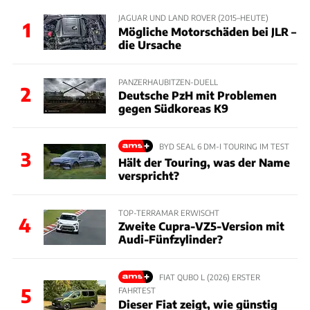
JAGUAR UND LAND ROVER (2015–HEUTE)
1
Mögliche Motorschäden bei JLR –
die Ursache
PANZERHAUBITZEN-DUELL
2
Deutsche PzH mit Problemen
gegen Südkoreas K9
BYD SEAL 6 DM-I TOURING IM TEST
3
Hält der Touring, was der Name
verspricht?
TOP-TERRAMAR ERWISCHT
4
Zweite Cupra-VZ5-Version mit
Audi-Fünfzylinder?
FIAT QUBO L (2026) ERSTER
5
FAHRTEST
Dieser Fiat zeigt, wie günstig