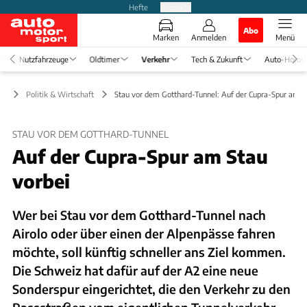
Hefte
Produkte
Abo
Marken
Anmelden
Menü
Nutzfahrzeuge
Oldtimer
Verkehr
Tech & Zukunft
Auto-Horos
hr
Politik & Wirtschaft
Stau vor dem Gotthard-Tunnel: Auf der Cupra-Spur am S
STAU VOR DEM GOTTHARD-TUNNEL
Auf der Cupra-Spur am Stau
vorbei
Wer bei Stau vor dem Gotthard-Tunnel nach
Airolo oder über einen der Alpenpässe fahren
möchte, soll künftig schneller ans Ziel kommen.
Die Schweiz hat dafür auf der A2 eine neue
Sonderspur eingerichtet, die den Verkehr zu den